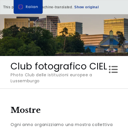
Italian
This page has been machine-translated.
Show original
Salta
al
contenuto
Club fotografico CIEL
Photo Club delle istituzioni europee a
Lussemburgo
Mostre
Ogni anno organizziamo una mostra collettiva