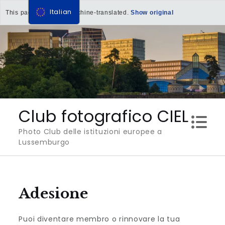
Italian
This page has been machine-translated.
Show original
Salta
al
contenuto
Club fotografico CIEL
Photo Club delle istituzioni europee a
Lussemburgo
Adesione
Puoi diventare membro o rinnovare la tua