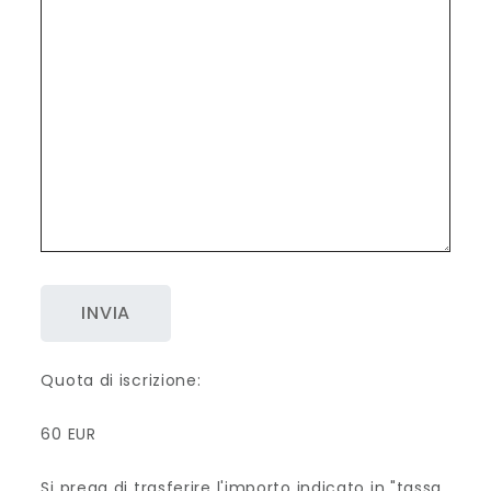
A
Quota di iscrizione:
l
60 EUR
t
e
Si prega di trasferire l'importo indicato in "tassa