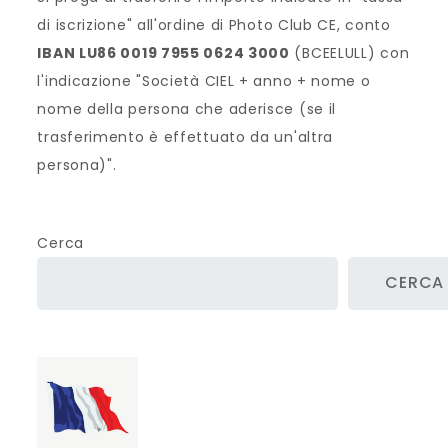
r
di iscrizione" all'ordine di Photo Club CE, conto
n
IBAN LU86 0019 7955 0624 3000
(BCEELULL) con
a
l'indicazione "Società CIEL + anno + nome o
t
nome della persona che aderisce (se il
i
trasferimento è effettuato da un'altra
v
persona)".
e
:
Cerca
CERCA