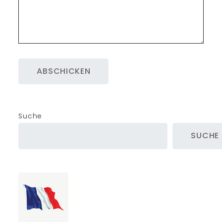
A
l
Suche
t
SUCHE
e
r
n
a
t
i