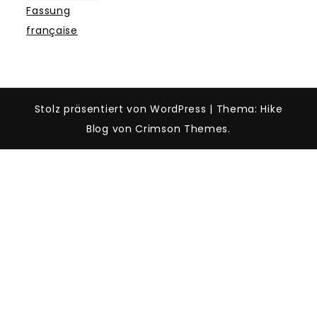
v
Fassung
e
française
:
Stolz präsentiert von WordPress
|
Thema: Hike
Blog von Crimson Themes.