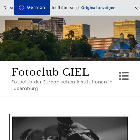
German
Diese Seite wurde maschinell übersetzt.
Original anzeigen
Direkt
zum
Inhalt
Fotoclub CIEL
Fotoclub der Europäischen Institutionen in
Luxemburg