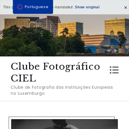
Portuguese
This page has been machine-translated.
Show original
Ir
para
o
conteúdo
Clube Fotográfico
CIEL
Clube de Fotografia das Instituições Europeias
no Luxemburgo