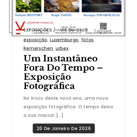
EXPOSIÇÕES
VIE DU CLUB
,
Tagged
exposição
,
Luxemburgo
,
fotos
,
Remerschen
,
urbex
Um Instantâneo
Fora Do Tempo –
Exposição
Fotográfica
No início deste novo ano, uma nova
exposição fotográfica: O tempo deixa
a sua marca! [...]