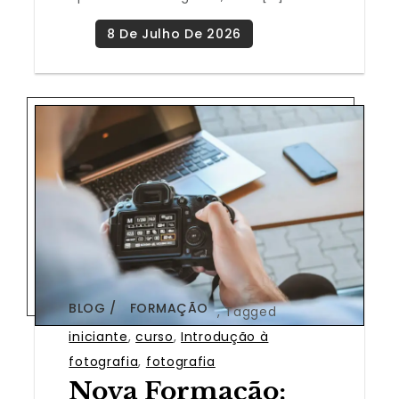
BLOG
FORMAÇÃO
,
Tagged
iniciante
,
curso
,
Introdução à
fotografia
,
fotografia
Nova Formação: