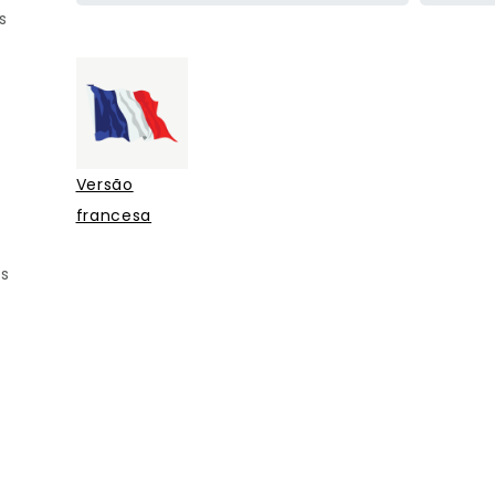
s
Versão
francesa
os