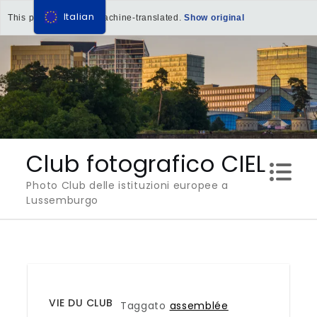
Italian
This page has been machine-translated.
Show original
Salta
al
contenuto
Club fotografico CIEL
Photo Club delle istituzioni europee a
Lussemburgo
VIE DU CLUB
Taggato
assemblée