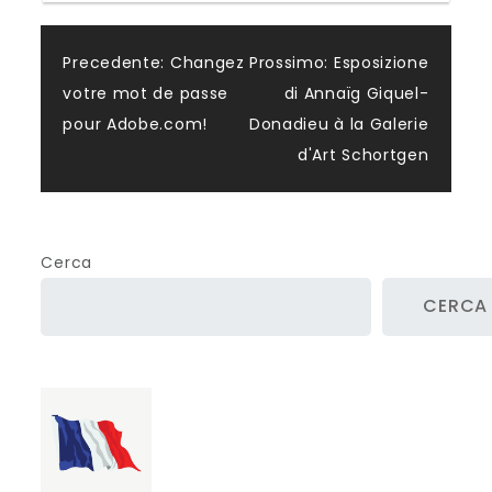
Navigazione
Precedente:
Changez
Prossimo:
Esposizione
votre mot de passe
di Annaïg Giquel-
post
pour Adobe.com!
Donadieu à la Galerie
d'Art Schortgen
Cerca
CERCA