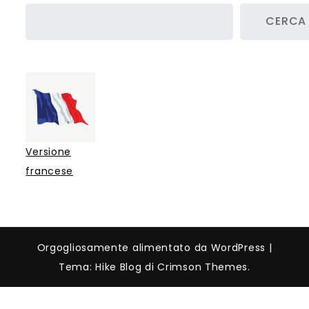
messaggi
CERCA
Versione
francese
Orgogliosamente alimentato da WordPress
|
Tema: Hike Blog di Crimson Themes.