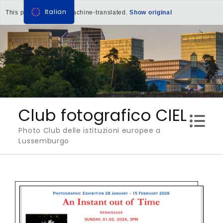
Italian
This page has been machine-translated.
Show original
Salta
al
contenuto
Club fotografico CIEL
Photo Club delle istituzioni europee a
Lussemburgo