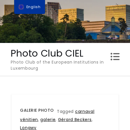
Skip
English
to
content
Photo Club CIEL
Photo Club of the European Institutions in
Luxembourg
GALERIE PHOTO
Tagged
carnaval
vénitien
,
galerie
,
Gérard Beckers
,
Longwy