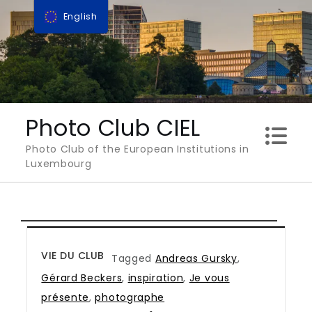
Skip
English
to
content
Photo Club CIEL
Photo Club of the European Institutions in
Luxembourg
VIE DU CLUB
Tagged
Andreas Gursky
,
Gérard Beckers
,
inspiration
,
Je vous
présente
,
photographe