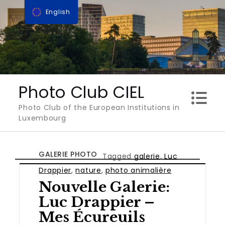
Skip
English
to
content
Photo Club CIEL
Photo Club of the European Institutions in
Luxembourg
GALERIE PHOTO
Tagged
galerie
,
Luc
Drappier
,
nature
,
photo animalière
Nouvelle Galerie:
Luc Drappier –
Mes Écureuils