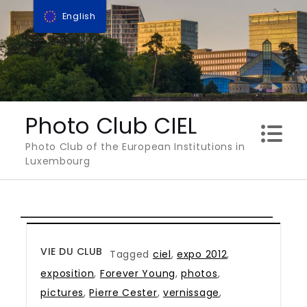
Skip
English
to
content
Photo Club CIEL
Photo Club of the European Institutions in
Luxembourg
VIE DU CLUB
Tagged
ciel
,
expo 2012
,
exposition
,
Forever Young
,
photos
,
pictures
,
Pierre Cester
,
vernissage
,