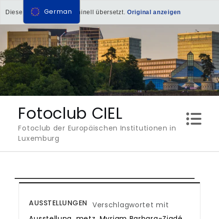
German
Diese Seite wurde maschinell übersetzt.
Original anzeigen
Direkt
zum
Inhalt
Fotoclub CIEL
Fotoclub der Europäischen Institutionen in
Luxemburg
AUSSTELLUNGEN
Verschlagwortet mit
Ausstellung
,
metz
,
Myriam Barbara-Ziadé