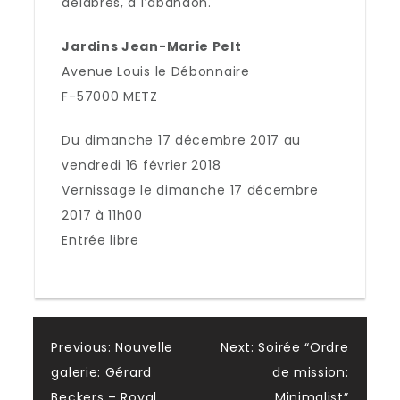
délabrés, à l’abandon.
Jardins Jean-Marie Pelt
Avenue Louis le Débonnaire
F-57000 METZ
Du dimanche 17 décembre 2017 au
vendredi 16 février 2018
Vernissage le dimanche 17 décembre
2017 à 11h00
Entrée libre
Post
Previous:
Nouvelle
Next:
Soirée “Ordre
galerie: Gérard
de mission:
Beckers – Royal
Minimalist”