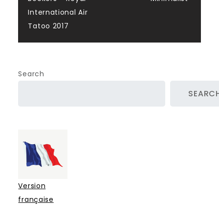
navigation
International Air
Tatoo 2017
Search
SEARC
Version
française