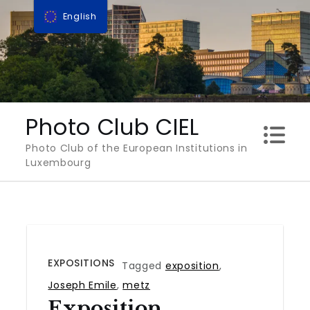
Skip
English
to
content
Photo Club CIEL
Photo Club of the European Institutions in
Luxembourg
EXPOSITIONS
Tagged
exposition
,
Joseph Emile
,
metz
Exposition