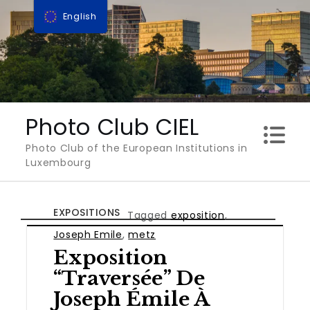
Skip
English
to
content
Photo Club CIEL
Photo Club of the European Institutions in
Luxembourg
EXPOSITIONS
Tagged
exposition
,
Joseph Emile
,
metz
Exposition
“Traversée” De
Joseph Émile À