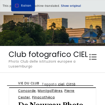
Italian
This page has been machine-translated.
Show original
Salta
al
contenuto
Club fotografico CIEL
Photo Club delle istituzioni europee a
Lussemburgo
VIE DU CLUB
Taggato
ciel
,
Città
Concorde
,
Montgolfières
,
Pierre
Cester
,
Pinacothèca