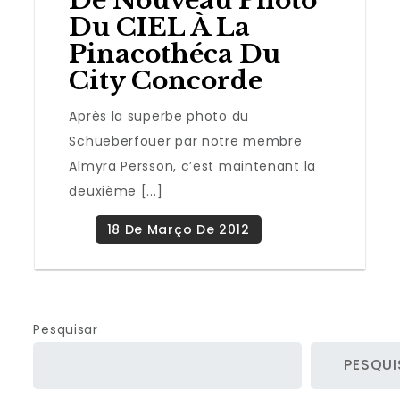
De Nouveau Photo
Du CIEL À La
Pinacothéca Du
City Concorde
Après la superbe photo du
Schueberfouer par notre membre
Almyra Persson, c’est maintenant la
deuxième [...]
Pesquisar
PESQUI