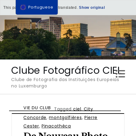
Portuguese
This page has been machine-translated.
Show original
Ir
para
o
conteúdo
Clube Fotográfico CIEL
Clube de Fotografia das Instituições Europeias
no Luxemburgo
VIE DU CLUB
Tagged
ciel
,
City
Concorde
,
montgolfières
,
Pierre
Cester
,
Pinacothèca