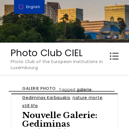
Skip
English
to
content
Photo Club CIEL
Photo Club of the European Institutions in
Luxembourg
GALERIE PHOTO
Tagged
galerie
,
Gediminas Karbauskis
,
nature morte
,
still life
Nouvelle Galerie:
Gediminas